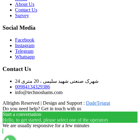
About Us
Contact Us
Survey
Social Media
Facebook
Instagram
Telegram
Whatsapp
Contact Us
شهرک صنعتی شهید سلیمی ، 20 متری 24
00984134329386
info@technoshams.com
Allrights Reserved | Design and Support :
DadeTejarat
Do you need help? Get in touch with us
Start a conversation
Hello, to get started, please select one of the operators
We are usually responsive for a few minutes