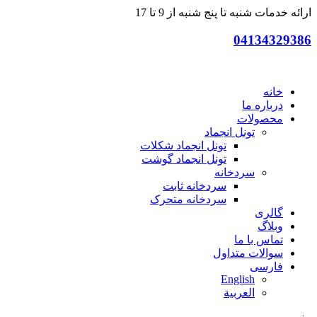
ارائه خدمات شنبه تا پنج شنبه از 9 تا 17
04134329386
خانه
درباره ما
محصولات
تونل انجماد
تونل انجماد شکلات
تونل انجماد گوشت
سردخانه
سردخانه ثابت
سردخانه متحرک
گالری
وبلاگ
تماس با ما
سوالات متداول
فارسی
English
العربية