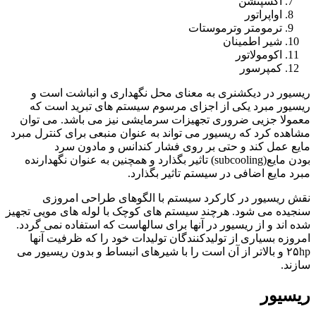
اکسپنشن
اواپراتور
ترمومتر وترموستات
شیر اطمینان
اکومولاتور
کمپرسور
ریسیور در دیکشنری به معنای محل نگهداری و انباشت است و
ریسیور مبرد یکی از اجزای مرسوم سیستم های تبرید است که
معمولا جزیی ضروری تجهیزات سرمایشی نیز می باشد. می توان
مشاهده کرد که ریسیور می تواند به عنوان منبعی برای کنترل مبرد
مایع عمل کند و حتی بر روی فشار کندانس و مادون سرد
بودن مایع(subcooling) تاثیر بگذارد و همچنین به عنوان نگهدارنده
مبرد مایع اضافی در سیستم تاثیر بگذارد.
نقش ریسیور در کارکرد سیستم با الگوهای طراحی امروزی
سنجیده می شود. هرچند سیستم های کوچک با لوله های مویی تجهیز
شده اند و از ریسیور در آنها برای سالهاست که استفاده نمی گردد.
امروزه بسیاری از تولیدکنندگان تولیدات خود را که ظرفیت آنها
۲۵hp و بالاتر از آن است را با شیرهای انبساط و بدون ریسیور می
سازند.
ریسیور