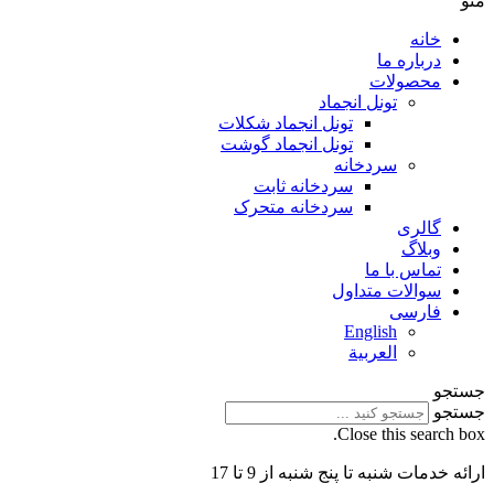
منو
خانه
درباره ما
محصولات
تونل انجماد
تونل انجماد شکلات
تونل انجماد گوشت
سردخانه
سردخانه ثابت
سردخانه متحرک
گالری
وبلاگ
تماس با ما
سوالات متداول
فارسی
English
العربية
جستجو
جستجو
Close this search box.
ارائه خدمات شنبه تا پنج شنبه از 9 تا 17