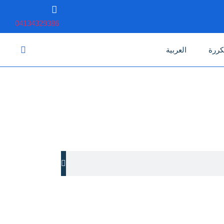
04134329386
كررة
العربية