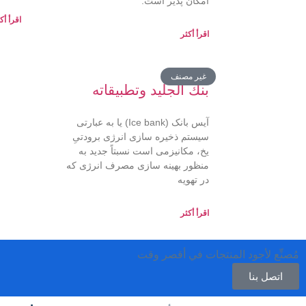
امکان پذیر است.
اقرأ أك
اقرأ أكثر
غير مصنف
بنك الجليد وتطبيقاته
آیس بانک (Ice bank) یا به عبارتی
سیستم ذخیره سازی انرژی برودتیِ
یخ، مکانیزمی است نسبتاً جدید به
منظور بهینه سازی مصرف انرژی که
در تهویه
اقرأ أكثر
مُصنِّع لأجود المنتجات في أقصر وقت
اتصل بنا